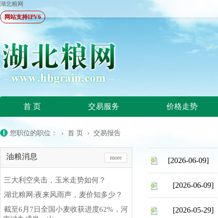
湖北粮网
网站支持IPV6
首 页
交易服务
价格走势
您职位的职位： ›
首 页
›
交易报告
油粮消息
more
[2026-06-09]
三大利空夹击，玉米走势如何？
[2026-06-09]
湖北粮网:夜来风雨声，麦价知多少？
截至6月7日全国小麦收获进度62%，河
[2026-05-29]