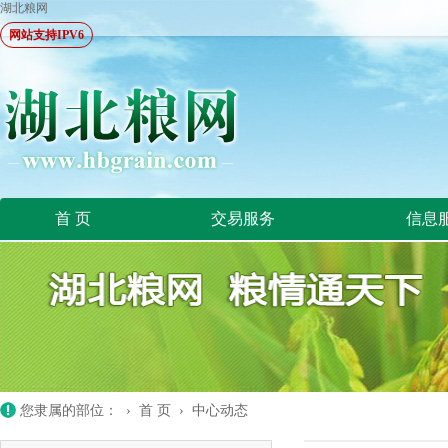
湖北粮网
网站支持IPV6
首 页
交易服务
信息
您隶属的部位： ›
首 页
›
中心动态