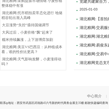
湖北粮网:采购提振市场情绪 小麦价格
党建共建聚合力
整体稳中有涨
2025-01-03
湖北粮网:托市稻拍卖常态化进行 地储
稻谷轮出渐入高峰
湖北粮网:【首
大豆涨势“失控”亟待国储调节
湖北粮网:交易
大风过后，小麦价格“飘”起来了
湖北粮网:湖北粮
糯米持续飙涨，上下游博弈加剧
湖北粮网:易俊
湖北粮网:美豆VS巴西豆：从种植成本
看，谁的性价比更高？
湖北粮网:交易
湖北粮网:天气影响发酵，小麦涨得动
湖北粮网党总支理
吗？
中心简介
|
联系ip地址：西安市武昌区武珞路45六号新的时代商务会展主35楼 邮政快递编码查询：