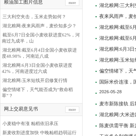
粮油加工图片信息
more
湖北粮网:三大
夜来风雨声，麦
三大利空夹击，玉米走势如何？
湖北粮网:夜来风雨声，麦价知多少？
湖北粮网:截至6
截至6月7日全国小麦收获进度62%，河
湖北粮网:截至6
南过九成半，山
湖北粮网:6月3
湖北粮网:截至6月4日全国小麦收获进
度48.98%，河南近八成
湖北粮网:玉米
湖北粮网:6月3日全国小麦收获进度
偏空情绪下，天气
42%，河南进度过六成
湖北粮网:玉米短线开启修复行情
国际米价连涨，
偏空情绪下，天气能否成为“救命稻
2026-05-28
草”？
麦市新陈接轨 
网上交易意见书
more
湖北粮网:大米
小麦稳中有涨 籼稻依旧承压
陈麦供需平衡 
新麦收割进度加快 中晚籼稻趋弱运行