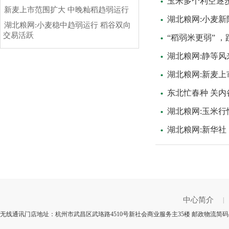
玉米多个利空逐
新麦上市范围扩大 中晚籼稻趋弱运行
湖北粮网:小麦新陈
湖北粮网:小麦稳中趋弱运行 稻谷双向
交易活跃
“稻弱米更弱” 
湖北粮网:静等
湖北粮网:新麦上
东北忙春种 关内
湖北粮网:玉米
湖北粮网:新华社：
中心简介
|
无线通讯门店地址：杭州市武昌区武珞路4510号新社会商业服务主35楼 邮政物流简码：