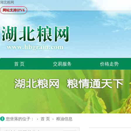
湖北粮网
网站支持IPV6
首 页
交易服务
价格走势
您坐落的位子： ›
首 页
›
粮油信息