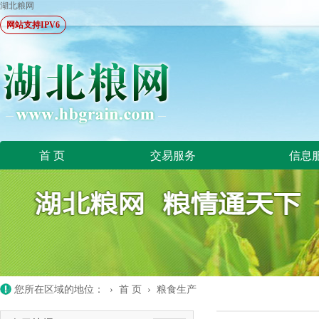
湖北粮网
网站支持IPV6
首 页
交易服务
信息
您所在区域的地位： ›
首 页
›
粮食生产