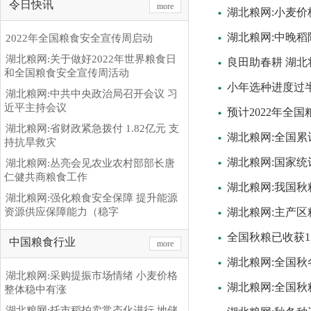
令日快讯
more
湖北粮网:小麦价
湖北粮网:中晚稻
2022年全国粮食安全宣传周启动
湖北粮网:关于做好2022年世界粮食日
良田助春耕 湖北
和全国粮食安全宣传周活动
小年选种进度过半
湖北粮网:中共中央政治局召开会议 习
近平主持会议
预计2022年全
湖北粮网:省财政紧急拨付 1.82亿元 支
湖北粮网:全国累
持抗旱救灾
湖北粮网:国家统
湖北粮网:丛亮会见农业农村部部长唐
仁健共商粮食工作
湖北粮网:我国秋
湖北粮网:强化粮食安全保障 提升能源
资源供应保障能力（稳字
湖北粮网:主产区
全国秋粮已收获12.
中国粮食行业
more
湖北粮网:全国
湖北粮网:采购提振市场情绪 小麦价格
湖北粮网:全国秋粮已
整体稳中有涨
湖北粮网:托市稻拍卖常态化进行 地储