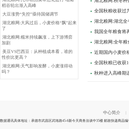
湖北粮网:秋冬种
稻谷轮出渐入高峰
全国秋粮收获过
大豆涨势“失控”亟待国储调节
湖北粮网:湖北全
湖北粮网:大风过后，小麦价格“飘”起来
了
我国全年粮食将
湖北粮网:糯米持续飙涨，上下游博弈
湖北粮网:全年粮
加剧
美豆VS巴西豆：从种植成本看，谁的
近期国内小麦价
性价比更高？
全国秋粮已收获10.
湖北粮网:天气影响发酵，小麦涨得动
吗？
秋种进入高峰期进
中心简介
|
数据通讯具体地址：承德市武昌区武珞路45-6新今天商务洽谈中35楼 邮政快递商品编号